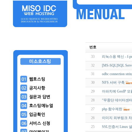
번호
33
리눅스용 백신 - f-p
32
[MS-SQL]SQL Se
31
odbc connection stri
30
NFS 서버 구축
29
아파치에 GeoIP 
28
“무중단 데이터센터
27
php 함수제한
26
이미지 외부링크 
25
SSL인증서 Linux