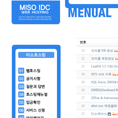
번호
33
오라클 DB 생성
32
오라클 계정생성
31
CentOS 5.5 기반 O
30
NFS 서버 구축
29
SQL Server 20
28
DRBD(Distributed 
27
29Trac & Subvers
26
drbd sync 깨졌을때 [
25
미소케이스