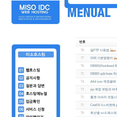
번호
78
알FTP 사용법
77
SSH 기본명령어
76
DRBD(Distributed 
75
DRBD split brai
74
drbd sync 깨졌을때 [
73
jsp 계정 셋팅과 
72
톰캣 아파치 연동시
71
CentOS 4.x 버젼에
70
회선별 wi-fi 패스