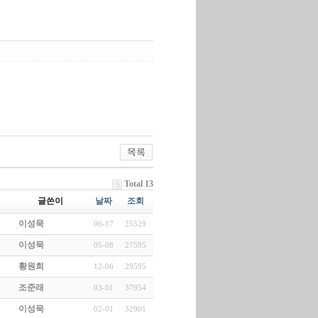
Total 13
글쓴이
날짜
조회
이성묵
06-17
25529
이성묵
05-08
27595
황원희
12-06
29595
조준래
03-01
37954
이성묵
02-01
32901