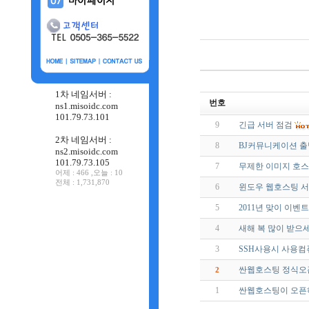
1차 네임서버 :
번호
ns1.misoidc.com
101.79.73.101
9
긴급 서버 점검
2차 네임서버 :
8
BJ커뮤니케이션 출
ns2.misoidc.com
101.79.73.105
7
무제한 이미지 호
어제 : 466 ,오늘 : 10
전체 : 1,731,870
6
윈도우 웹호스팅 서
5
2011년 맞이 이벤트
4
새해 복 많이 받으
3
SSH사용시 사용컴
싼웹호스팅 정식오
2
1
싼웹호스팅이 오픈