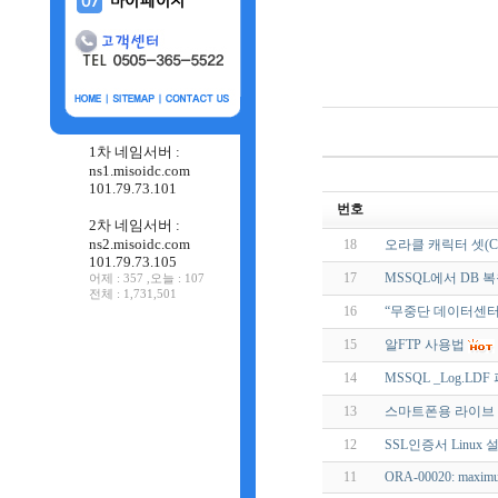
1차 네임서버 :
ns1.misoidc.com
101.79.73.101
번호
2차 네임서버 :
ns2.misoidc.com
18
오라클 캐릭터 셋(CH
101.79.73.105
17
MSSQL에서 DB 
어제 : 357 ,오늘 : 107
전체 : 1,731,501
16
“무중단 데이터센터
15
알FTP 사용법
14
MSSQL _Log.
13
스마트폰용 라이브 
12
SSL인증서 Linux
11
ORA-00020: maximum