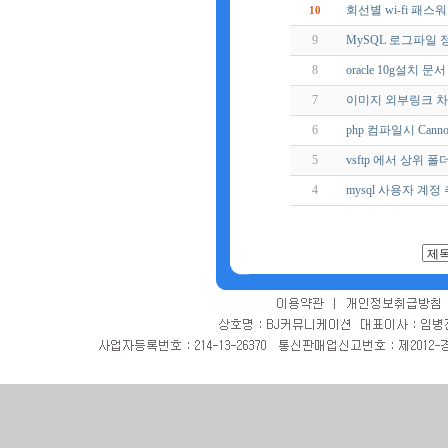
회선별 wi-fi 패스
10
9
MySQL 로그파일
8
oracle 10g설치 문서
7
이미지 외부링크 
6
php 컴파일시 Cannot f
5
vsftp 에서 상위 
4
mysql 사용자 계