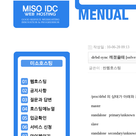
작성일 : 10-06-28 09:13
drbd sync 깨졌을때 [solve
글쓴이 :
싼웹호스팅
/proc/drbd 의 상태가 아
master
standalone primary/unknown
slave
standalone secondary/unknow