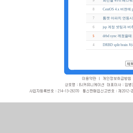
9
회선별 wi-fi 패스
8
CentOS 4.x 버젼에
7
톰캣 아파치 연동시
6
jsp 계정 셋팅과 
drbd sync 깨졌을때 [
5
4
DRBD split brai