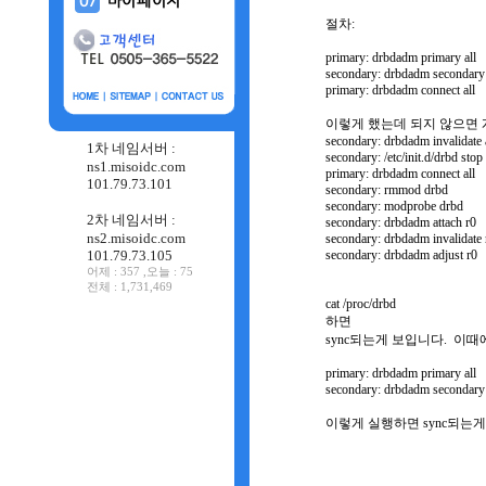
절차:
primary: drbdadm primary all
secondary: drbdadm secondary 
primary: drbdadm connect all
이렇게 했는데 되지 않으면
secondary: drbdadm invalidate 
1차 네임서버 :
secondary: /etc/init.d/drbd stop
ns1.misoidc.com
primary: drbdadm connect all
101.79.73.101
secondary: rmmod drbd
secondary: modprobe drbd
2차 네임서버 :
secondary: drbdadm attach r0
ns2.misoidc.com
secondary: drbdadm invalidate 
101.79.73.105
secondary: drbdadm adjust r0
어제 : 357 ,오늘 : 75
전체 : 1,731,469
cat /proc/drbd
하면
sync되는게 보입니다. 이
primary: drbdadm primary all
secondary: drbdadm secondary 
이렇게 실행하면 sync되는