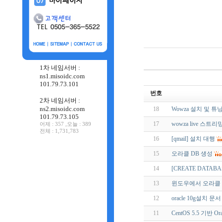
1차 네임서버 :
ns1.misoidc.com
101.79.73.101
번호
2차 네임서버 :
ns2.misoidc.com
18
Wowza 설치 및 튜
101.79.73.105
17
wowza live 스트리
어제 : 357 ,오늘 : 389
전체 : 1,731,783
16
[qmail] 설치 대행
15
오라클 DB 생성
14
[CREATE DATAB
13
윈도우에서 오라클 Inst
12
oracle 10g설치 문서
11
CentOS 5.5 기반 O