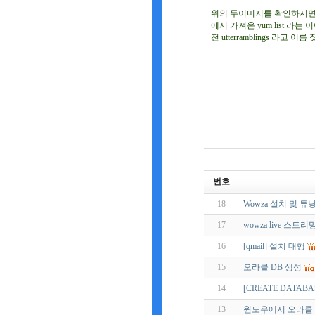
위의 두이미지를 확인하시면 오른
에서 가져온 yum list 라는 이야
전 utterramblings 라
번호
18
Wowza 설치 및 튜
17
wowza live 스트리
16
[qmail] 설치 대행
15
오라클 DB 생성
14
[CREATE DATAB
13
윈도우에서 오라클 Inst