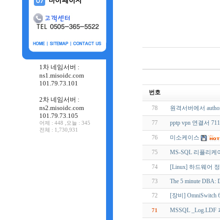
1차 네임서버 :
ns1.misoidc.com
101.79.73.101
번호
2차 네임서버 :
ns2.misoidc.com
78
원격서버에서 author
101.79.73.105
77
pptp vpn 연결서 71
어제 : 448 ,오늘 : 345
전체 : 1,730,931
76
미소케이스
75
MS-SQL 리플리케
74
[Linux] 하드웨어 정보
73
The 5 minute DBA: D
72
[장비] OmniSwitch
MSSQL _Log.
71