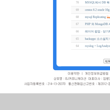
70
MSSQL에서 DB 
69
centos 6.2 oracle 1
68
mysql Replicating
67
PHP 와 MongoDB
66
레이어 팝업 - 닫기
65
backuppc 소스설치
64
rsyslog + LogAnalyz